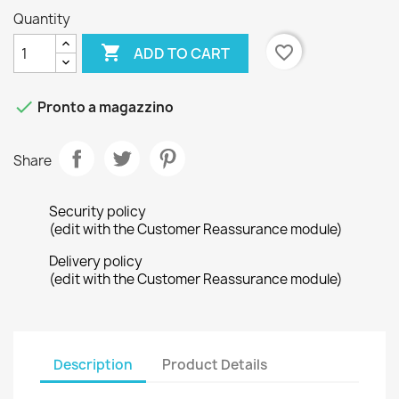
Quantity

favorite_border
ADD TO CART

Pronto a magazzino
Share
Security policy
(edit with the Customer Reassurance module)
Delivery policy
(edit with the Customer Reassurance module)
Description
Product Details