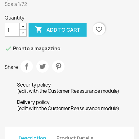
Scala 1/72
Quantity

favorite_border
ADD TO CART

Pronto a magazzino
Share
Security policy
(edit with the Customer Reassurance module)
Delivery policy
(edit with the Customer Reassurance module)
Description
Product Details