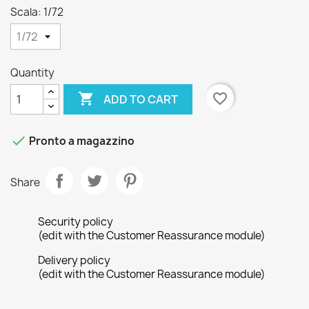
Scala: 1/72
Quantity

favorite_border
ADD TO CART

Pronto a magazzino
Share
Security policy
(edit with the Customer Reassurance module)
Delivery policy
(edit with the Customer Reassurance module)